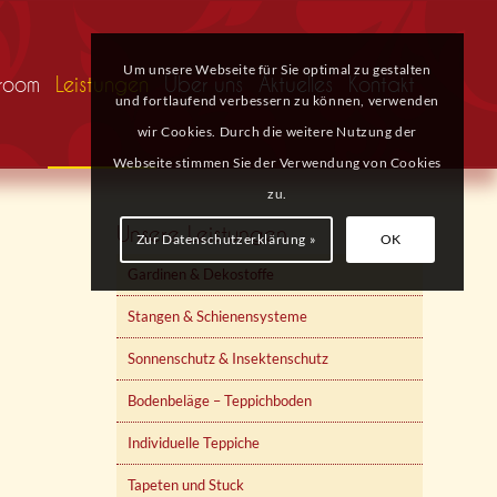
Um unsere Webseite für Sie optimal zu gestalten
room
Leistungen
Über uns
Aktuelles
Kontakt
und fortlaufend verbessern zu können, verwenden
wir Cookies. Durch die weitere Nutzung der
Webseite stimmen Sie der Verwendung von Cookies
zu.
Unsere Leistungen
Zur Datenschutzerklärung »
OK
Gardinen & Dekostoffe
Stangen & Schienensysteme
Sonnenschutz & Insektenschutz
Bodenbeläge – Teppichboden
Individuelle Teppiche
Tapeten und Stuck