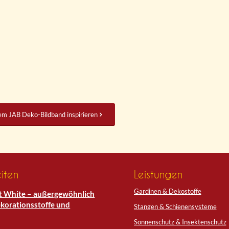
dem JAB Deko-Bildband inspirieren
iten
Leistungen
Gardinen & Dekostoffe
 White – außergewöhnlich
korationsstoffe und
Stangen & Schienensysteme
Sonnenschutz & Insektenschutz