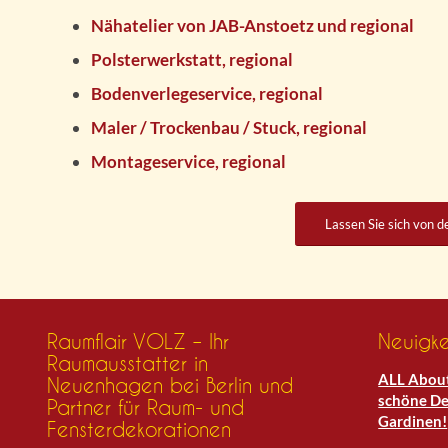
Nähatelier von JAB-Anstoetz und regional
Polsterwerkstatt, regional
Bodenverlegeservice, regional
Maler / Trockenbau / Stuck, regional
Montageservice, regional
Lassen Sie sich von 
Raumflair VOLZ – Ihr
Neuigke
Raumausstatter in
ALL About
Neuenhagen bei Berlin und
schöne De
Partner für Raum- und
Gardinen!
Fensterdekorationen